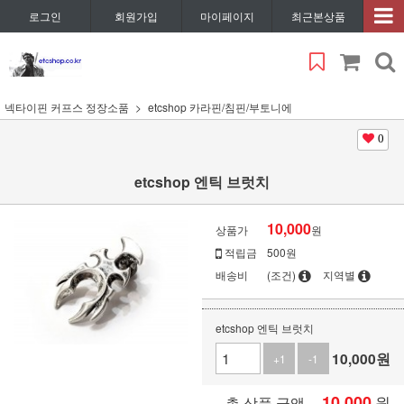
로그인
회원가입
마이페이지
최근본상품
넥타이핀 커프스 정장소품
etcshop 카라핀/침핀/부토니에
0
etcshop 엔틱 브럿치
10,000
상품가
원
적립금
500원
배송비
(조건)
지역별
etcshop 엔틱 브럿치
10,000
원
+1
-1
10,000
원
총 상품 금액