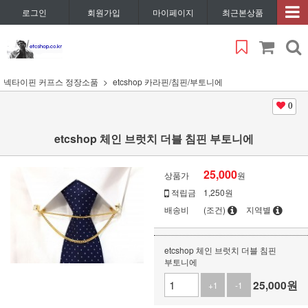
로그인
회원가입
마이페이지
최근본상품
넥타이핀 커프스 정장소품
etcshop 카라핀/침핀/부토니에
0
etcshop 체인 브럿치 더블 침핀 부토니에
25,000
상품가
원
적립금
1,250원
배송비
(조건)
지역별
etcshop 체인 브럿치 더블 침핀
부토니에
25,000
원
+1
-1