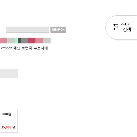
>
etcshop 체인 브럿치 부토니에
5,000
원
액
35,000
원