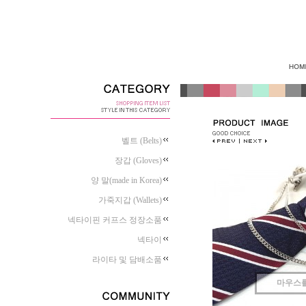
벨트 (Belts)
장갑 (Gloves)
양 말(made in Korea)
가죽지갑 (Wallets)
넥타이핀 커프스 정장소품
넥타이
라이타 및 담배소품
마우스