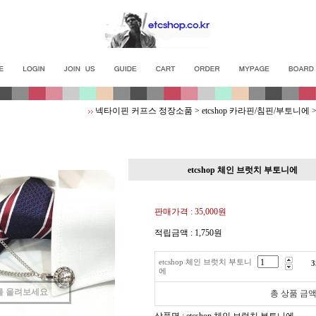
넥타이핀 커프스 정장소품
>
etcshop 카라핀/침핀/부토니에
etcshop 체인 브럿치 부토니에
판매가격 :
35,000원
적립금액 :
1,750원
etcshop 체인 브럿치 부토니
3
에
를 올려보세요
총 상품 금