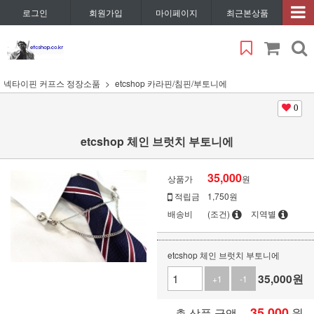
로그인
회원가입
마이페이지
최근본상품
넥타이핀 커프스 정장소품
etcshop 카라핀/침핀/부토니에
0
etcshop 체인 브럿치 부토니에
35,000
상품가
원
적립금
1,750원
배송비
(조건)
지역별
etcshop 체인 브럿치 부토니에
35,000
원
+1
-1
35,000
원
총 상품 금액