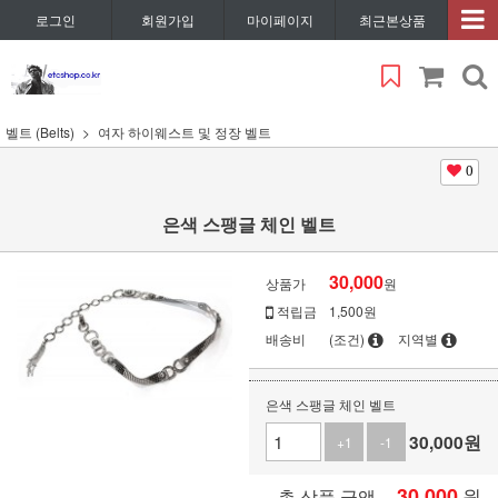
로그인
회원가입
마이페이지
최근본상품
벨트 (Belts)
여자 하이웨스트 및 정장 벨트
0
은색 스팽글 체인 벨트
30,000
상품가
원
적립금
1,500원
배송비
(조건)
지역별
은색 스팽글 체인 벨트
30,000
원
+1
-1
30,000
원
총 상품 금액