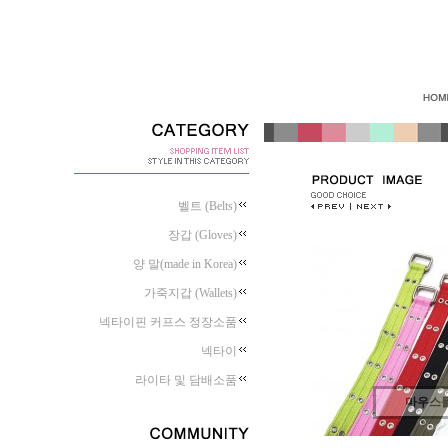
벨트 (Belts)
장갑 (Gloves)
양 말(made in Korea)
가죽지갑 (Wallets)
넥타이핀 커프스 정장소품
넥타이
라이타 및 담배소품
마우스