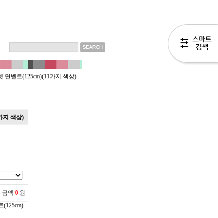
렛 면벨트(125cm)(11가지 색상)
1가지 색상)
 금액
0
원
(125cm)