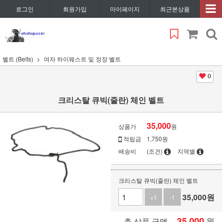
로그인
회원가입
마이페이지
최근본상품
벨트 (Belts)
여자 하이웨스트 및 정장 벨트
0
크리스탈 큐빅(줄란) 체인 벨트
35,000
상품가
원
적립금
1,750원
배송비
(조건)
지역별
크리스탈 큐빅(줄란) 체인 벨트
35,000
원
+1
-1
35,000
원
총 상품 금액