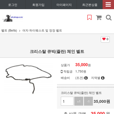
로그인
회원가입
마이페이지
최근본상품
벨트 (Belts)
여자 하이웨스트 및 정장 벨트
0
크리스탈 큐빅(줄란) 체인 벨트
35,000
상품가
원
적립금
1,750원
배송비
(조건)
지역별
크리스탈 큐빅(줄란) 체인 벨트
35,000
원
+1
-1
35,000
원
총 상품 금액