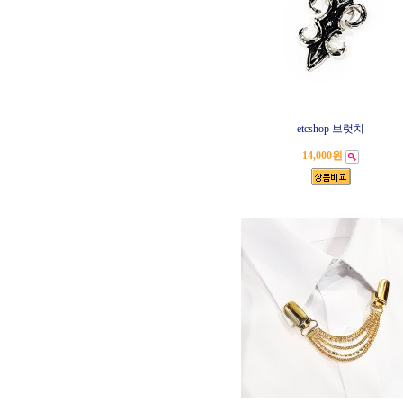
etcshop 브럿치
14,000원