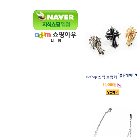
etcshop 엔틱 브럿치
10,000원