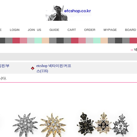
/침핀/부
etcshop 넥타이핀/커프
스(116)
니다.