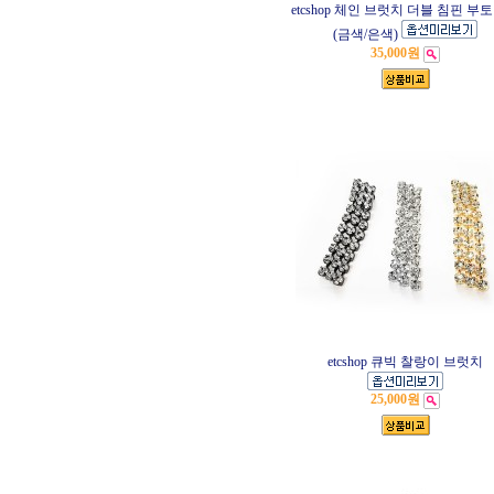
etcshop 체인 브럿치 더블 침핀 부
(금색/은색)
35,000원
etcshop 큐빅 찰랑이 브럿치
25,000원