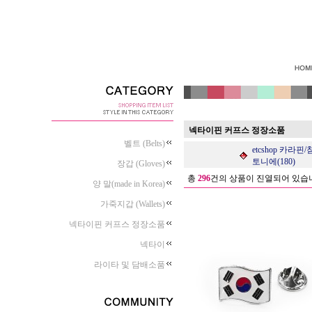
넥타이핀 커프스 정장소품
벨트 (Belts)
etcshop 카라핀
토니에(180)
장갑 (Gloves)
총
296
건의 상품이 진열되어 있습
양 말(made in Korea)
가죽지갑 (Wallets)
넥타이핀 커프스 정장소품
넥타이
라이타 및 담배소품