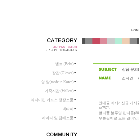
벨트 (Belts)
상품 문의
장갑 (Gloves)
소지언 파
양 말(made in Korea)
가죽지갑 (Wallets)
넥타이핀 커프스 정장소품
안내글 예제> 신규 게시
so7573
넥타이
컬러풀 불투명 판타롱(80
라이타 및 담배소품
무릎길이로 오는 길이인