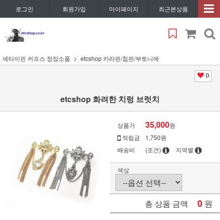
로그인
회원가입
마이페이지
최근본상품
넥타이핀 커프스 정장소품
etcshop 카라핀/침핀/부토니에
0
etcshop 화려한 치렁 브럿치
35,000
상품가
원
적립금
1,750원
배송비
(조건)
지역별
색상
0
원
총 상품 금액