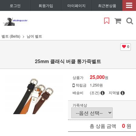
로그인
회원가입
마이페이지
최근본상품
벨트 (Belts)
남여 벨트
0
25mm 클래식 버클 통가죽벨트
25,000
상품가
원
적립금
1,250원
배송비
(조건)
지역별
가죽색상
0
원
총 상품 금액