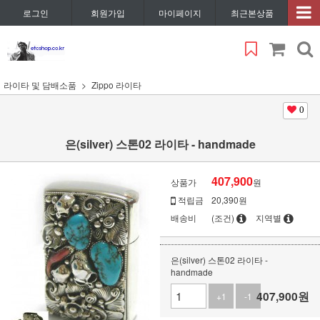
로그인
회원가입
마이페이지
최근본상품
라이타 및 담배소품
Zippo 라이타
0
은(silver) 스톤02 라이타 - handmade
407,900
상품가
원
적립금
20,390원
배송비
(조건)
지역별
은(silver) 스톤02 라이타 -
handmade
407,900
원
+1
-1