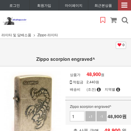
로그인
회원가입
마이페이지
최근본상품
라이타 및 담배소품
Zippo 라이타
0
Zippo scorpion engraved^
48,900
상품가
원
적립금
2,440원
배송비
(조건)
지역별
Zippo scorpion engraved^
48,900
원
+1
-1
48,900
원
총 상품 금액